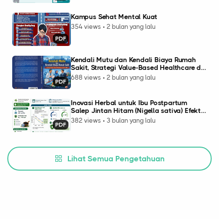
Kampus Sehat Mental Kuat
354 views • 2 bulan yang lalu
PDF
Kendali Mutu dan Kendali Biaya Rumah
Sakit, Strategi Value-Based Healthcare di
Era JKN
688 views • 2 bulan yang lalu
PDF
Inovasi Herbal untuk Ibu Postpartum
Salep Jintan Hitam (Nigella sativa) Efektif
Mempercepat Penyembuhan Luka
382 views • 3 bulan yang lalu
PDF
Perineum
Lihat Semua Pengetahuan