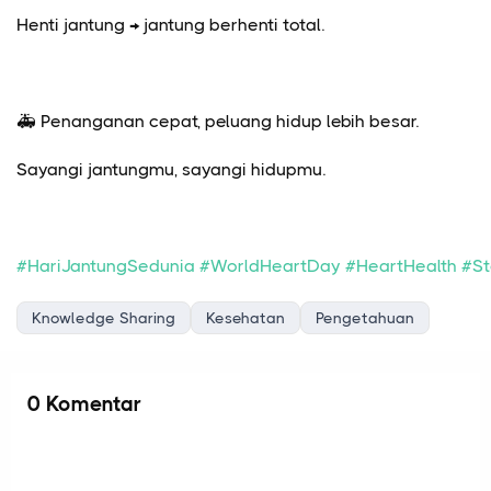
Henti jantung → jantung berhenti total.
🚑 Penanganan cepat, peluang hidup lebih besar.
Sayangi jantungmu, sayangi hidupmu.
#HariJantungSedunia
#WorldHeartDay
#HeartHealth
#S
Knowledge Sharing
Kesehatan
Pengetahuan
0 Komentar