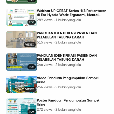
Webinar UP GREAT Series “K3 Perkantoran
di Era Hybrid Work: Ergonomi, Mental
Health, dan Safety Culture dalam
289 views • 1 bulan yang lalu
PDF
Mendukung Transformasi Budaya Kerja
Nasional”.
PANDUAN IDENTIFIKASI PASIEN DAN
PELABELAN TABUNG DARAH
515 views • 2 bulan yang lalu
VIDEO
PANDUAN IDENTIFIKASI PASIEN DAN
PELABELAN TABUNG DARAH
346 views • 2 bulan yang lalu
PDF
Video Panduan Pengumpulan Sampel
Urine
254 views • 2 bulan yang lalu
VIDEO
Poster Panduan Pengumpulan Sampel
Urine
272 views • 2 bulan yang lalu
PDF