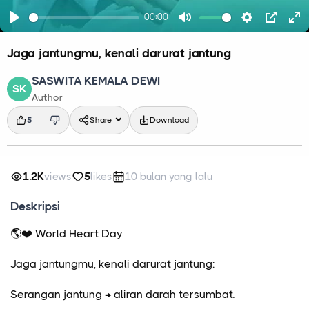
00:00
Play
Mute
Settings
PIP
En
fu
Jaga jantungmu, kenali darurat jantung
SASWITA KEMALA DEWI
SK
Author
5
Share
Download
1.2K
views
5
likes
10 bulan yang lalu
Deskripsi
🌎❤️ World Heart Day
Jaga jantungmu, kenali darurat jantung:
Serangan jantung → aliran darah tersumbat.