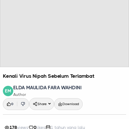
Kenali Virus Nipah Sebelum Terlambat
ELDA MAULIDA FARA WAHDINI
EM
Author
0
Share
Download
178
views
0
likes
1 tahun yang lalu