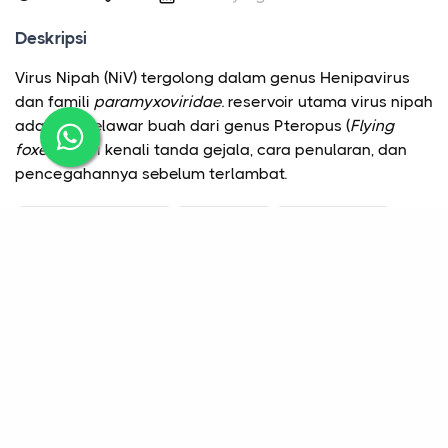
Deskripsi
Virus Nipah (NiV) tergolong dalam genus Henipavirus
dan famili
paramyxoviridae.
reservoir utama virus nipah
adalah kelelawar buah dari genus Pteropus (
Flying
foxes).
mari kenali tanda gejala, cara penularan, dan
pencegahannya sebelum terlambat.
Knowledge Sharing
Kesehatan
Pengetahuan
viirus nipah
kelelawar buah
0 Komentar