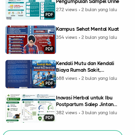
Pengumpulan Sampel Urine
272 views • 2 bulan yang lalu
PDF
Kampus Sehat Mental Kuat
354 views • 2 bulan yang lalu
PDF
Kendali Mutu dan Kendali
Biaya Rumah Sakit,
Strategi Value-Based
688 views • 2 bulan yang lalu
Healthcare di Era JKN
PDF
Inovasi Herbal untuk Ibu
Postpartum Salep Jintan
Hitam (Nigella sativa)
382 views • 3 bulan yang lalu
Efektif Mempercepat
PDF
Penyembuhan Luka
Perineum