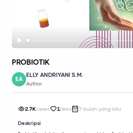
Play
PROBIOTIK
ELLY ANDRIYANI S.M.
EA
Author
2.7K
views
1
likes
7 bulan yang lalu
Deskripsi