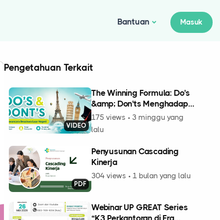
Bantuan
Masuk
Pengetahuan Terkait
The Winning Formula: Do's
&amp; Don'ts Menghadapi
Seleksi Substansi
175 views • 3 minggu yang
VIDEO
lalu
Penyusunan Cascading
Kinerja
304 views • 1 bulan yang lalu
PDF
Webinar UP GREAT Series
“K3 Perkantoran di Era