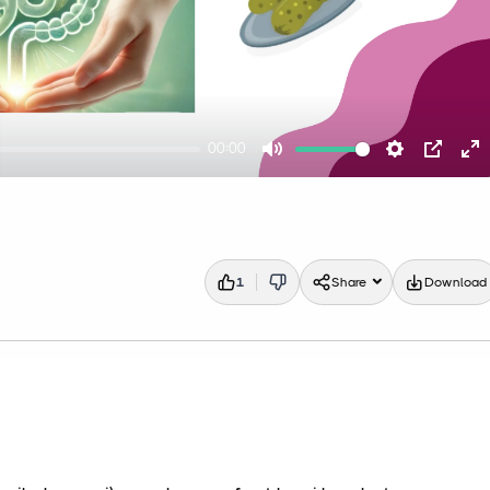
00:00
Mute
Settings
PIP
En
fu
1
Share
Download