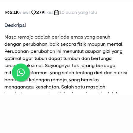
2.1K
views
279
likes
10 bulan yang lalu
Deskripsi
Masa remaja adalah periode emas yang penuh
dengan perubahan, baik secara fisik maupun mental.
Perubahan-perubahan ini menuntut asupan gizi yang
optimal agar tubuh dapat tumbuh dan berfungsi
secara maksimal. Sayangnya, tak jarang berbagai
mitos dan informasi yang salah tentang diet dan nutrisi
beredar di kalangan remaja, yang berisiko
mengganggu kesehatan. Salah satu masalah
kesehatan yang rentan dialami remaja putri adalah
anemia, yang sering kali tidak disadari namun
berdampak besar pada konsentrasi, energi, dan
kebugaran tubuh secara keseluruhan.